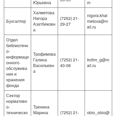
Юрьевна
m
Халметова
nigora.khal
Нигора
(7252) 21-
Бухгалтер
metova@m
Азатбековн
29-27
ail.ru
а
Отдел
библиотечн
о-
Трофимова
информаци
Галина
(7252) 21-
trofim_g@m
онного
Васильевн
40-08
ail.ru
обслужива
а
ния и
хранения
фонда
Сектор
нормативн
о-
Тренина
техническо
Марина
(7252) 21-
obio_obio@