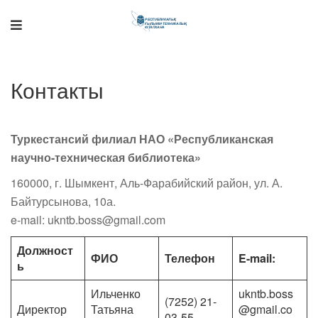
Поддержка РНТБ
RU
Контакты
Онлайн-помощник
Туркестансий филиал НАО «Республиканская
научно-техническая библиотека»
160000, г. Шымкент, Аль-Фарабийский район, ул. А.
Байтурсынова, 10а.
e-mail: ukntb.boss@gmail.com
Должност
ФИО
Телефон
E-mail
:
ь
Ильченко
ukntb.boss
(7252) 21-
Директор
Татьяна
@gmail.co
03-55