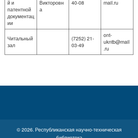
й и
Викторовн
40-08
mail.ru
патентной
а
документац
ии
ont-
Читальный
(7252) 21-
ukntb@mail
зал
03-49
.ru
© 2026. Республиканская научно-техническая
библиотека